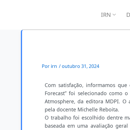
Ir
para
IRN
D
o
conteúdo
irn
Por
/
outubro 31, 2024
Com satisfação, informamos que 
Forecast” foi selecionado como 
Atmosphere, da editora MDPI. O ar
pela docente Michelle Reboita.
O trabalho foi escolhido dentre m
baseada em uma avaliação geral d